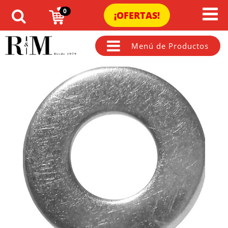
0
¡OFERTAS!
Menú de Productos