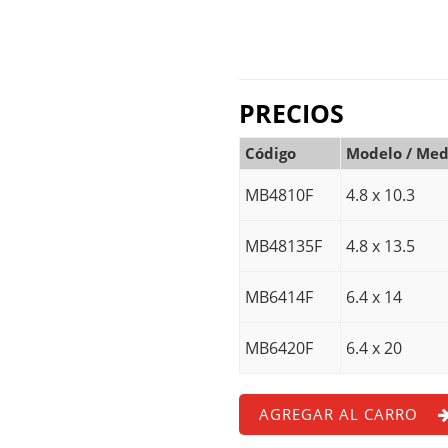
PRECIOS
Código
Modelo / Med
MB4810F
4.8 x 10.3
MB48135F
4.8 x 13.5
MB6414F
6.4 x 14
MB6420F
6.4 x 20
AGREGAR AL CARRO