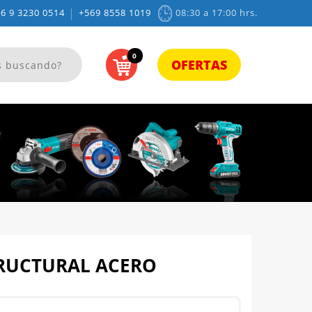
|
6 9 3230 0514
+569 8558 1019
08:30 a 17:00 hrs.
0
OFERTAS
RUCTURAL ACERO