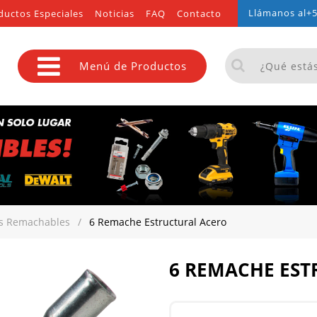
Llámanos al
+5
ductos Especiales
Noticias
FAQ
Contacto
Menú de Productos
s Remachables
/
6 Remache Estructural Acero
6 REMACHE EST