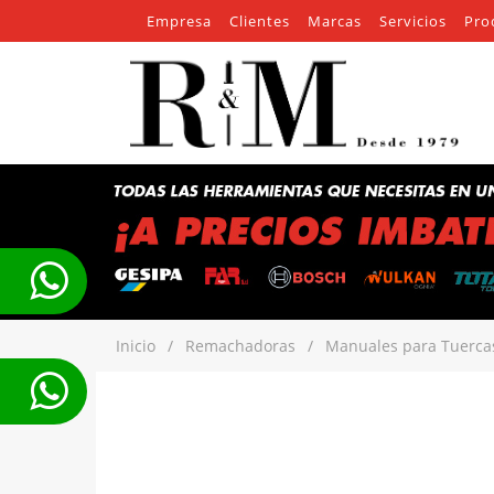
Empresa
Clientes
Marcas
Servicios
Pro
Inicio
/
Remachadoras
/
Manuales para Tuerca