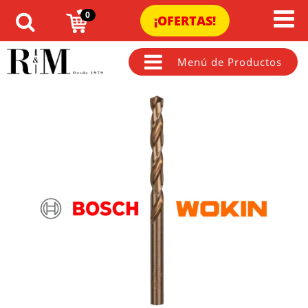
0
¡OFERTAS!
Menú de Productos