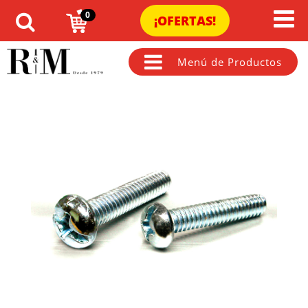
0
¡OFERTAS!
Menú de Productos