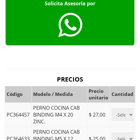
Solicita Asesoría por
PRECIOS
Precio
Código
Modelo / Medida
Cantidad
unitario
PERNO COCINA CAB
PC364457
BINDING M4 X 20
$ 27,00
ZINC.
PERNO COCINA CAB
PC364633
BINDING M5 X 12
$ 25,00