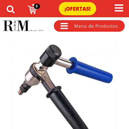
0
¡OFERTAS!
Menú de Productos