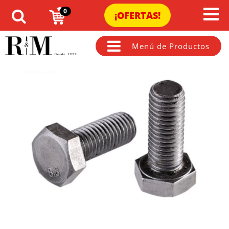
0
¡OFERTAS!
Menú de Productos