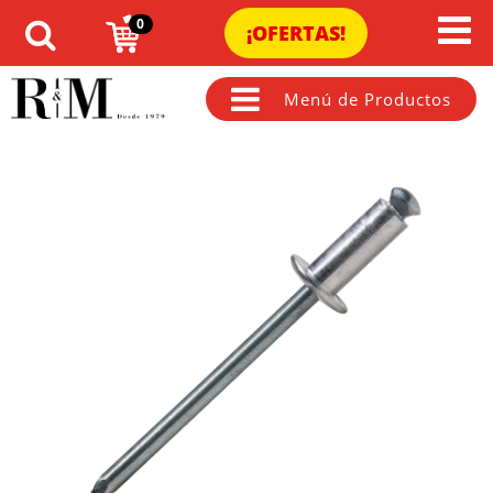
0
¡OFERTAS!
Menú de Productos