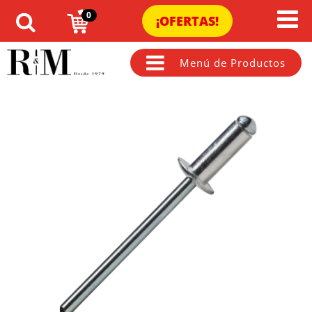
0
¡OFERTAS!
Menú de Productos