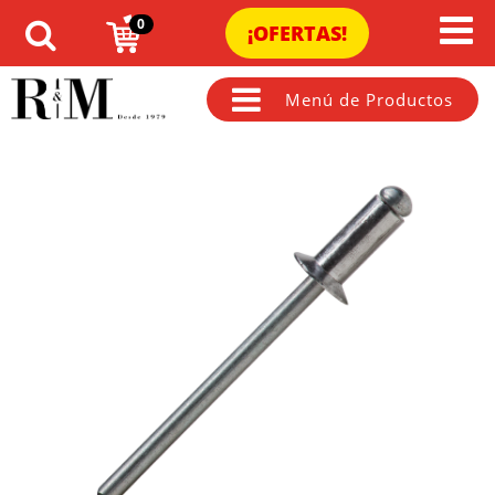
0
¡OFERTAS!
Menú de Productos