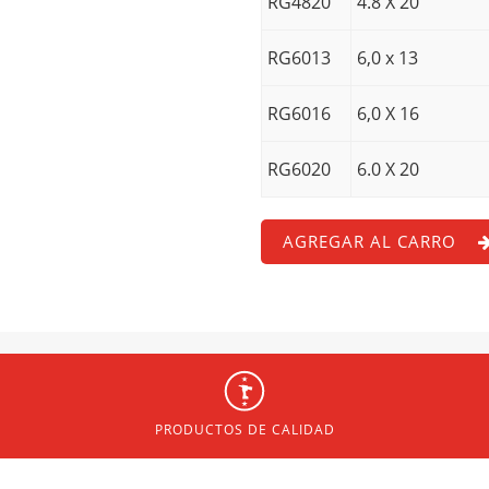
RG4820
4.8 X 20
RG6013
6,0 x 13
RG6016
6,0 X 16
RG6020
6.0 X 20
AGREGAR AL CARRO
PRODUCTOS DE CALIDAD