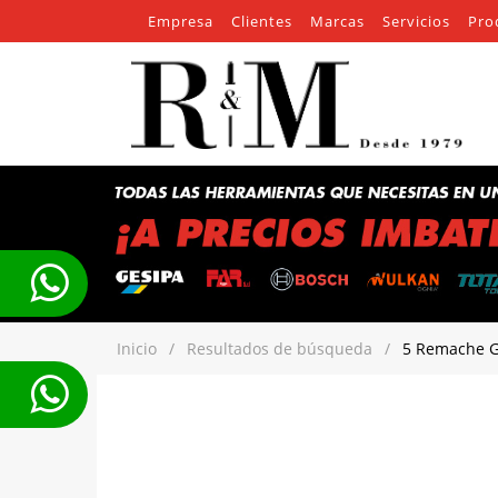
Empresa
Clientes
Marcas
Servicios
Pro
Inicio
/
Resultados de búsqueda
/
5 Remache G