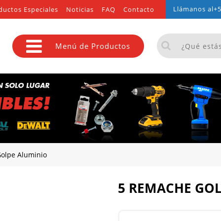
Llámanos al
+5
ductos Especiales
Noticias
FAQ
Contacto
Menú de Productos
olpe Aluminio
5 REMACHE GO