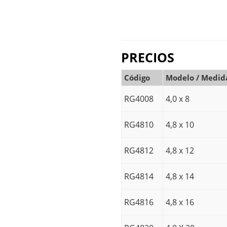
PRECIOS
Código
Modelo / Medid
RG4008
4,0 x 8
RG4810
4,8 x 10
RG4812
4,8 x 12
RG4814
4,8 x 14
RG4816
4,8 x 16