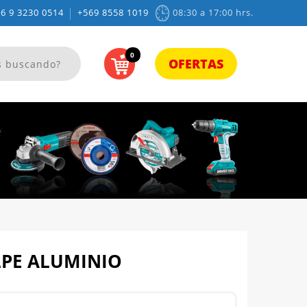
|
6 9 3230 0514
+569 8558 1019
08:30 a 17:00 hrs.
0
OFERTAS
LPE ALUMINIO