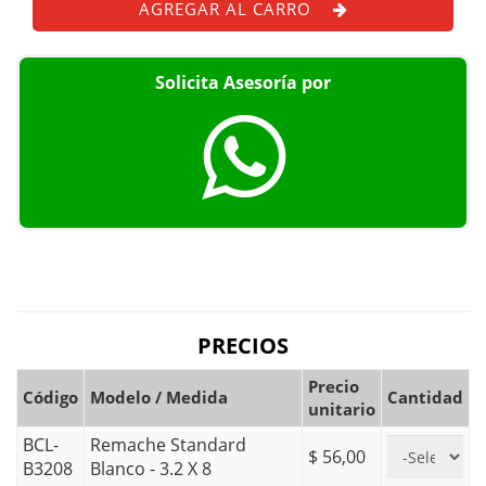
AGREGAR AL CARRO
Solicita Asesoría por
PRECIOS
Precio
Código
Modelo / Medida
Cantidad
unitario
BCL-
Remache Standard
$ 56,00
B3208
Blanco - 3.2 X 8