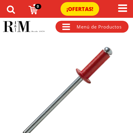
0
¡OFERTAS!
Menú de Productos