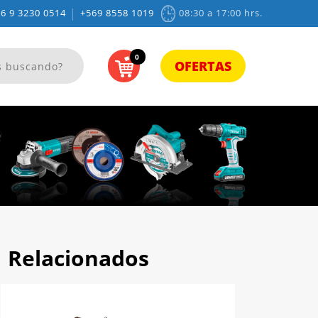
|
6 9 3230 0514
+569 8558 1019
08:30 a 17:00 hrs.
0
OFERTAS
Relacionados