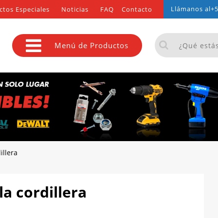
Llámanos al
+5
ctos Especiales
Noticias
FAQ
Contacto
Menú de Productos
illera
a cordillera