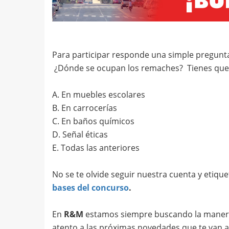
Para participar responde una simple pregunt
¿Dónde se ocupan los remaches? Tienes que el
A. En muebles escolares
B. En carrocerías
C. En baños químicos
D. Señal éticas
E. Todas las anteriores
No se te olvide seguir nuestra cuenta y etique
bases del concurso
.
En
R&M
estamos siempre buscando la manera 
atento a las próximas novedades que te van a 