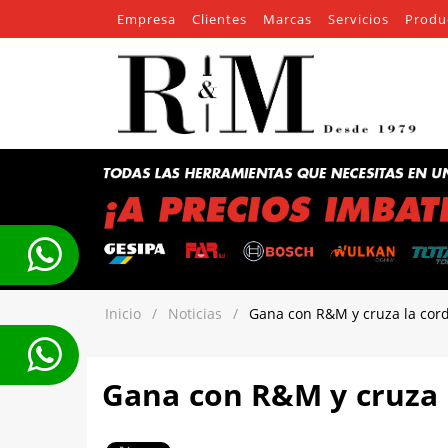
Empresa
Clientes
Marcas
Servicios
Produ
Inicio
/
Noticias
/
Gana con R&M y cruza la cord
Gana con R&M y cruza l